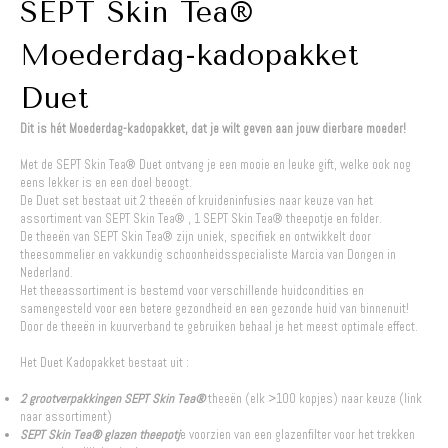
SEPT Skin Tea®
Moederdag-kadopakket
Duet
Dit is hét Moederdag-kadopakket, dat je wilt geven aan jouw dierbare moeder!
Met de SEPT Skin Tea® Duet ontvang je een mooie en leuke gift, welke ook nog
eens lekker is en een doel beoogt.
De Duet set bestaat uit 2 theeën of kruideninfusies naar
keuze
van het
assortiment van SEPT Skin Tea® , 1 SEPT Skin Tea® theepotje en folder.
De theeën van SEPT Skin Tea® zijn uniek, specifiek en ontwikkelt door
theesommelier en vakkundig schoonheidsspecialiste Marcia van Dongen in
Nederland.
Het theeassortiment is bestemd voor verschillende huidcondities en
samengesteld voor een betere gezondheid en een gezonde huid van binnenuit!
Door de theeën in kuurverband te gebruiken behaal je het meest optimale effect.
Het Duet Kadopakket bestaat uit :
2 grootverpakkingen SEPT Skin Tea®
theeën (elk >100 kopjes) naar keuze
(link
naar assortiment)
SEPT Skin Tea® glazen theepotj
e voorzien van een glazenfilter voor het trekken