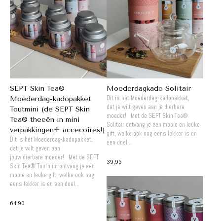
SEPT Skin Tea®
Moederdagkado Solitair
Dit is hét Moederdag-kadopakket,
Moederdag-kadopakket
dat je wilt geven aan je dierbare
Toutmini (de SEPT Skin
moeder! Met de SEPT Skin Tea®
Tea® theeën in mini
Solitair ontvang je een mooie en leuke
verpakkingen+ accecoires!)
gift, welke ook nog eens lekker is en
Dit is hét Moederdag-kadopakket,
een doel...
dat je wilt geven aan
jouw dierbare moeder! Met de SEPT
39,95
Skin Tea® Toutmini ontvang je een
mooie en leuke gift, welke ook nog
eens lekker is en een doel...
64,90