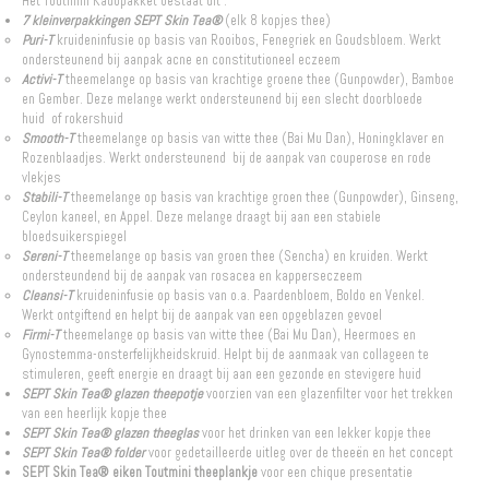
Het Toutmini Kadopakket bestaat uit :
7 kleinverpakkingen SEPT Skin Tea®
(elk 8 kopjes thee)
Puri-T
kruideninfusie op basis van Rooibos, Fenegriek en Goudsbloem. Werkt
ondersteunend bij aanpak acne en constitutioneel eczeem
Activi-T
theemelange op basis van krachtige groene thee (Gunpowder), Bamboe
en Gember. Deze melange werkt ondersteunend bij een slecht doorbloede
huid of rokershuid
Smooth-T
theemelange op basis van witte thee (Bai Mu Dan), Honingklaver en
Rozenblaadjes. Werkt ondersteunend bij de aanpak van couperose en rode
vlekjes
Stabili-T
theemelange op basis van krachtige groen thee (Gunpowder), Ginseng,
Ceylon kaneel, en Appel. Deze melange draagt bij aan een stabiele
bloedsuikerspiegel
Sereni-T
theemelange op basis van groen thee (Sencha) en kruiden. Werkt
ondersteundend bij de aanpak van rosacea en kapperseczeem
Cleansi-T
kruideninfusie op basis van o.a. Paardenbloem, Boldo en Venkel.
Werkt ontgiftend en helpt bij de aanpak van een opgeblazen gevoel
Firmi-T
theemelange op basis van witte thee (Bai Mu Dan), Heermoes en
Gynostemma-onsterfelijkheidskruid. Helpt bij de aanmaak van collageen te
stimuleren, geeft energie en draagt bij aan een gezonde en stevigere huid
SEPT Skin Tea® glazen theepotje
voorzien van een glazenfilter voor het trekken
van een heerlijk kopje thee
SEPT Skin Tea® glazen theeglas
voor het drinken van een lekker kopje thee
SEPT Skin Tea® folder
voor gedetailleerde uitleg over de theeën en het concept
SEPT Skin Tea® eiken Toutmini theeplankje
voor een chique presentatie