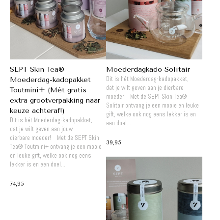
SEPT Skin Tea®
Moederdagkado Solitair
Dit is hét Moederdag-kadopakket,
Moederdag-kadopakket
dat je wilt geven aan je dierbare
Toutmini+ (Mét gratis
moeder! Met de SEPT Skin Tea®
extra grootverpakking naar
Solitair ontvang je een mooie en leuke
keuze achteraf!)
gift, welke ook nog eens lekker is en
Dit is hét Moederdag-kadopakket,
een doel...
dat je wilt geven aan jouw
dierbare moeder! Met de SEPT Skin
39,95
Tea® Toutmini+ ontvang je een mooie
en leuke gift, welke ook nog eens
lekker is en een doel...
74,95