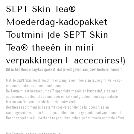
SEPT Skin Tea®
Moederdag-kadopakket
Toutmini (de SEPT Skin
Tea® theeën in mini
verpakkingen+ accecoires!)
Dit is hét Moederdag-kadopakket, dat je wilt geven aan jouw dierbare moeder!
Met de SEPT Skin Tea® Toutmini ontvang je een mooie en leuke gift, welke ook
nog eens lekker is en een doel beoogt.
De Toutmini set bestaat uit de 7 specifieke theeën en kruideninfusies met
accesoires, die door theesommelier en vakkundig schoonheidsspecialiste
Marcia van Dongen in Nederland zijn ontwikkeld.
Het theeassortiment is bestemd voor verschillende huidcondities en
samengesteld voor een betere gezondheid en een gezonde huid van binnenuit!
Door de theeën in kuurverband te gebruiken behaal je het meest optimale effect.