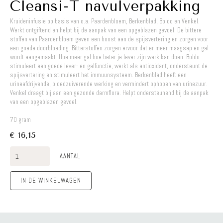
Cleansi-T navulverpakking
Kruideninfusie op basis van o.a. Paardenbloem, Berkenblad, Boldo en Venkel.
Werkt ontgiftend en helpt bij de aanpak van een opgeblazen gevoel. De bittere
stoffen van Paardenbloem geven een boost aan de spijsvertering en zorgen voor
een goede doorbloeding. Bitterstoffen zorgen ervoor dat er meer maagsap en gal
wordt aangemaakt. Hoe meer gal hoe beter je lever zijn werk kan doen. Boldo
stimuleert een goede lever- en galfunctie, werkt als antioxidant, ondersteunt de
spijsvertering en stimuleert het immuunsysteem. Berkenblad heeft een
urineafdrijvende, bloedzuiverende werking en vermindert ophopen van urinezuur.
Venkel draagt bij aan een gezonde darmflora. Helpt ondersteunend bij de aanpak
van een opgeblazen gevoel.
70 gram
€ 16,15
AANTAL
IN DE WINKELWAGEN