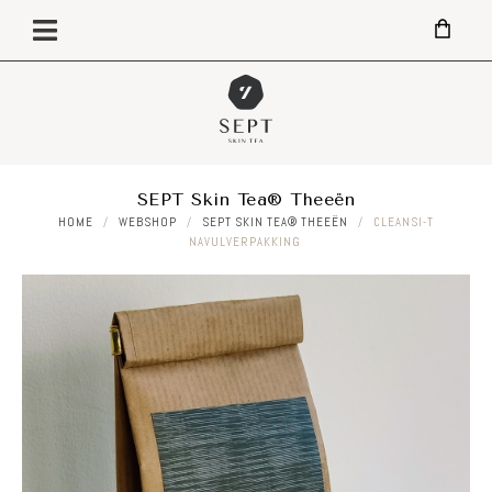
SEPT Skin Tea® Theeën
HOME
/
WEBSHOP
/
SEPT SKIN TEA® THEEËN
/
CLEANSI-T
NAVULVERPAKKING