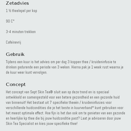
Zetadvies
1 ½ theelepel per kop
90 C°
3-4 minuten trekken
Cafeïnevrij
Gebruik
Tijdens een kuur is het advies om per dag 3 koppen thee / kruideninfusie te
drinken gedurende een periode van 3 weken. Hierna pak je 1 week rust waarna je
de kuur weer kunt vervolgen.
Concept
Het concept van Sept Skin Tea® sluit aan op deze trend en is speciaal
ontwikkeld en samengesteld voor een betere gezondheid en een gezonde huid
van binnenuit! Het bestaat uit 7 specifieke theeën / kruideninfusies voor
verschillende huidcondities die je het beste in kuurverband* kunt gebruiken voor
het meest optimale effect. Hoe fijn is het dan ook om te genieten van een gezonde
en heerlijke kp thee die bij jouw huidconditie past? Laat je adviseren door jouw
Skin Tea Specialist en kies jouw specifieke thee!